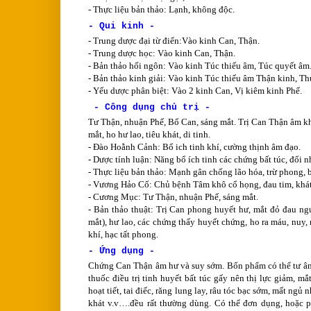
- Thực liệu bản thảo: Lạnh, không độc.
- Qui kinh -
- Trung dược đại từ điển:Vào kinh Can, Thận.
- Trung dược học: Vào kinh Can, Thận.
- Bản thảo hối ngôn: Vào kinh Túc thiếu âm, Túc quyết âm
- Bản thảo kinh giải: Vào kinh Túc thiếu âm Thận kinh, Th
- Yếu dược phân biệt: Vào 2 kinh Can, Vị kiêm kinh Phế.
- Công dụng chủ trị -
Tư Thận, nhuận Phế, Bổ Can, sáng mắt. Trị Can Thận âm k
mắt, ho hư lao, tiêu khát, di tinh.
- Đào Hoằnh Cảnh: Bổ ich tinh khí, cường thịnh âm đạo.
- Dược tính luận: Năng bổ ích tinh các chứng bất túc, đổi nh
- Thực liệu bản thảo: Mạnh gân chống lão hóa, trừ phong, b
- Vương Hảo Cổ: Chủ bệnh Tâm khô cổ họng, đau tim, khát
- Cương Mục: Tư Thận, nhuận Phế, sáng mắt.
- Bản thảo thuật: Trị Can phong huyết hư, mắt đỏ đau n
mắt), hư lao, các chứng thấy huyết chứng, ho ra máu, nuy, ng
khí, hạc tất phong.
- Ứng dụng -
Chứng Can Thận âm hư và suy sớm. Bổn phẩm có thể tư âm 
thuốc điều trị tinh huyết bất túc gấy nên thị lực giảm, m
hoạt tiết, tai điếc, răng lung lay, râu tóc bạc sớm, mất n
khát v.v….đều rất thường dùng. Có thể đơn dụng, hoặc p