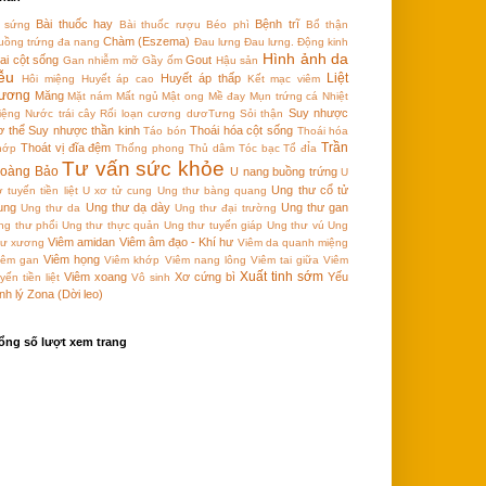
Bài thuốc hay
Bệnh trĩ
 sứng
Bài thuốc rượu
Béo phì
Bổ thận
Chàm (Eszema)
uồng trứng đa nang
Đau lưng
Đau lưng.
Động kinh
Hình ảnh da
ai cột sống
Gout
Gan nhiễm mỡ
Gầy ốm
Hậu sản
iễu
Liệt
Huyết áp thấp
Hôi miệng
Huyết áp cao
Kết mạc viêm
ương
Măng
Mặt nám
Mất ngủ
Mật ong
Mề đay
Mụn trứng cá
Nhiệt
Suy nhược
iệng
Nước trái cây
Rối loạn cương dươTưng
Sỏi thận
ơ thể
Suy nhược thần kinh
Thoái hóa cột sống
Táo bón
Thoái hóa
Trần
Thoát vị đĩa đệm
hớp
Thống phong
Thủ dâm
Tóc bạc
Tổ đỈa
Tư vấn sức khỏe
oàng Bảo
U nang buồng trứng
U
Ung thư cổ tử
 tuyến tiền liệt
U xơ tử cung
Ung thư bàng quang
ung
Ung thư dạ dày
Ung thư gan
Ung thư da
Ung thư đại trường
ng thư phổi
Ung thư thực quản
Ung thư tuyến giáp
Ung thư vú
Ung
Viêm amidan
Viêm âm đạo - Khí hư
hư xương
Viêm da quanh miệng
Viêm họng
iêm gan
Viêm khớp
Viêm nang lông
Viêm tai giữa
Viêm
Xuất tinh sớm
Viêm xoang
Xơ cứng bì
Yếu
yến tiền liệt
Vô sinh
nh lý
Zona (Dời leo)
ổng số lượt xem trang