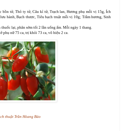
bồn tử, Thỏ ty tử, Câu kỉ tử, Trạch lan, Hương phụ mỗi vị 15g, Ích
 lưu hành, Bạch thược, Tiêu bạch truật mỗi vị 10g; Trầm hương, Sinh
 thuốc lại, phân sớm tối 2 lần uống ấm. Mỗi ngày 1 thang.
 phụ nữ 75 ca, trị khỏi 73 ca, vô hiệu 2 ca.
ịch thuật Trần Hòang Bảo