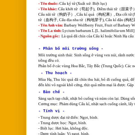
- Tên thuốc:
Cẩu kỷ tử (Xuất xứ: Biệt lục)
- Tên khác:
Cẩu khởi tử（苟起子), Điềm thái tử（甜菜子）
Cẩu nãi tử（狗奶子）, Cẩu kỉ quả（枸杞果）, Địa cốt tử (
tử（血枸子, Cẩu địa nha tử（枸地芽子), Cẩu kỉ đậu (枸杞豆
- Tên Anh văn:
Barbary Wolfberry Fruit, Fruit of Barbary
- Tên La tinh:
Lycium barbarum L.[L. halimifolia-um Mill]
- Nguồn gốc:
Là quả đã chín của Cẩu kỉ hoặc Ninh Hạ cẩu k
- Phân bố môi trường sống -
Môi trường sinh thái: Sinh sống ở vùng ven núi, rãnh nư
trồng đều có.
Phân bố ở các vùng Hoa Bắc, Tây Bắc (Trung Quốc). Các nơ
- Thu hoạch -
Mùa Hạ, Thu lúc quả đã chín thu hái, bỏ đi cuống quả, để
đến khi vỏ ngoài khô cứng, thịt quả mềm mại là được. Gặp 
- Bào chế -
Sàng sạch tạp chất, nhặt bỏ cuống và núm còn lại. Dùng số
Cương mục: Phàm dùng Cẩu kỉ, nhặt sạch cuống cành, lấy th
- Tính vị -
- Trung dược đại từ điển: Ngọt, bình.
- Trung dược học: Ngọt, bình.
- Biệt lục: Hơi hàn, không độc.
- Dược tính luận: Vị ngọt, bình.