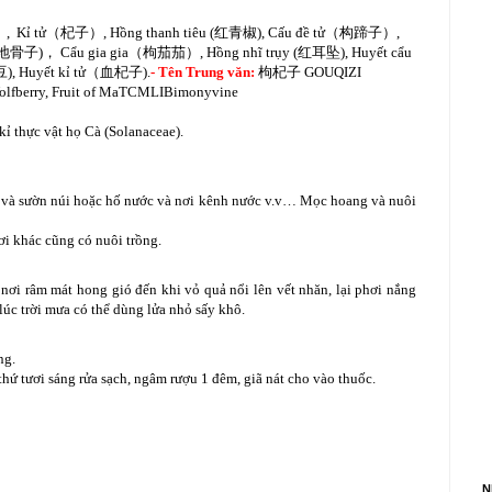
, Kỉ tử（杞子）, Hồng thanh tiêu (红青椒), Cấu đề tử（构蹄子）,
地骨子)， Cẩu gia gia（枸茄茄）, Hồng nhĩ trụy (红耳坠), Huyết cẩu
), Huyết kỉ tử（血杞子).
- Tên Trung văn:
枸杞子 GOUQIZI
 Wolfberry, Fruit of MaTCMLIBimonyvine
ỉ thực vật họ Cà (Solanaceae).
ớc và sườn núi hoặc hố nước và nơi kênh nước v.v… Mọc hoang và nuôi
i khác cũng có nuôi trồng.
 nơi râm mát hong gió đến khi vỏ quả nổi lên vết nhăn, lại phơi nắng
lúc trời mưa có thể dùng lửa nhỏ sấy khô.
ng.
ứ tươi sáng rửa sạch, ngâm rượu 1 đêm, giã nát cho vào thuốc.
N