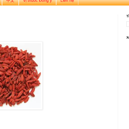
中文
Vị thuốc Đông y
Liên hệ
T
X