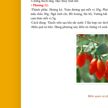
-Chứng thích ứng: Đục thủy tinh thể.
+ Phương 12:
-Thành phần: Hoàng kỳ, Toàn đương qui mỗi vị 20g; Phúc 
mẩu thảo 30g; Ngũ linh chi, Bồ hoàng, Sài hồ, Vương bất
cam thảo mỗi vị 5g.
-Cách dùng: Thuốc trên sau khi sắc nước 3 lần hợp các dịch
-Hiệu quả trị liệu: Dùng phưong này điều trị chứng vô sinh ở
Biên sọan và d