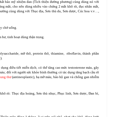
hất bảo mỹ nhiệm đan (Tích thiện đường phương) cùng dùng nó với
sáng mắt, cho nên dùng nhiều vào chứng 2 mắt khô rít, đục nhân mắt,
hường cùng dùng với Thục địa, Sơn thù du, Sơn dược, Cúc hoa v.v…,
ảy chớ uống.
hư, tinh hoạt dùng thận trọng.
ysaccharide, mỡ thô, protein thô, thiamine, riboflavin, thành phần
).
c dụng điều tiết miễn dịch; có thể tăng cao mức testosterone máu, gây
máu; đối với người sức khỏe bình thường có tác dụng tăng bạch cầu rõ
 ung thư
(antineoplastic), hạ mỡ máu, bảo hộ gan và chống gan nhiễm
khô rít: Thục địa hoàng, Sơn thù nhục, Phục linh, Sơn dược, Đan bì,
, Thiên môn đông 1 thăng. 3 vị trên giã nhỏ, phơi cho khô, dùng lưới