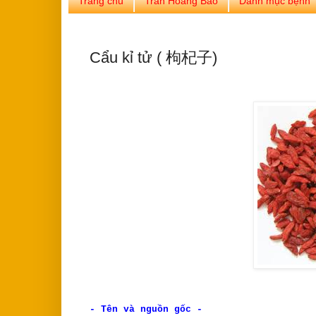
Trang chủ
Trần Hoàng Bảo
Danh mục bệnh
Cẩu kỉ tử ( 枸杞子)
- Tên và nguồn gốc -