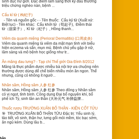
sinh dục nữ giới. Đặc điểm lâm sàng thời kỳ đầu thường
triệu chứng nghèo nàn, bệnh ...
Cẩu kỉ tử ( 枸杞子)
- Tên và nguồn gốc - - Tên thuốc: Cẩu kỷ tử (Xuất xứ:
Biệt lục) - Tên khác: Cẩu khởi tử（苟起子), Điềm thái
tử（甜菜子）, Kỉ tử（杞子）, Hồng thanh...
Viêm da quanh miệng (Perioral Dermatitis) (口周皮炎)
Viêm da quanh miệng là viêm da mặt mạn tính với biểu
hiện eczema và sẩn, mụn mủ. Bệnh chủ yếu gặp ở nữ,
lâm sàng và mô bệnh học giống như tr...
Ăn măng đau lưng? - Tạp chí Thế giới Gia Đình 8/2012
Măng là thực phẩm được nhiều bà nội trợ ưa chuộng nên
thường được dùng để chế biến nhiều món ăn ngon. Thế
nhưng, cũng có không ít ngườ...
Nhân sâm, Hồng sâm 人参 红参
Nhân sâm, Hồng sâm 人参 红参 Theo đông y Nhân sâm
có vị ngọt, tính bình. Công dụng Đại bổ nguyên khí, bổ
phế ích Tỳ, sinh tân an thần (大补元气 补肺益脾...
Thuốc rượu TRƯỜNG XUÂN BỔ THẬN - KIỆN CỐT TỬU
🎯 TRƯỜNG XUÂN BỔ THẬN TỬU Đặc trị: Yếu sinh lý,
tảo tiết, vô sinh, thận hư, lưng gối mỏi mềm, tóc bạc sớm,
ăn ngủ kém. Dùng lâu b...
hãn