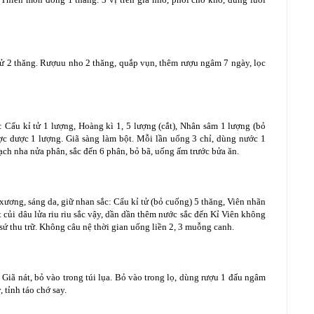
 tử 2 thăng. Rượuu nho 2 thăng, quắp vụn, thêm rượu ngâm 7 ngày, lọc
ần: Cẩu kỉ tử 1 lượng, Hoàng kì 1, 5 lượng (cắt), Nhân sâm 1 lượng (bỏ
c dược 1 lượng. Giã sàng làm bột. Mỗi lần uổng 3 chỉ, dùng nước 1
ạch nha nửa phân, sắc đến 6 phân, bỏ bã, uống ấm trước bửa ăn.
xương, sáng da, giữ nhan sắc: Cẩu kỉ tử (bỏ cuống) 5 thăng, Viên nhãn
t củi dâu lửa riu riu sắc vậy, dần dần thêm nước sắc đến Kỉ Viên không
lọ sứ thu trữ. Không câu nệ thời gian uống liền 2, 3 muỗng canh.
 Giã nát, bỏ vào trong túi lụa. Bỏ vào trong lọ, dùng rượu 1 đấu ngâm
 tỉnh táo chớ say.