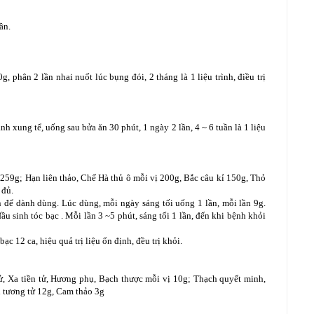
ần.
, phân 2 lần nhai nuốt lúc bụng đói, 2 tháng là 1 liệu trình, điều trị
h xung tể, uống sau bửa ăn 30 phút, 1 ngày 2 lần, 4 ~ 6 tuần là 1 liệu
259g; Hạn liên thảo, Chế Hà thủ ô mỗi vị 200g, Bắc câu kỉ 150g, Thỏ
 đủ.
để dành dùng. Lúc dùng, mỗi ngày sáng tối uống 1 lần, mỗi lần 9g.
 sinh tóc bạc . Mỗi lần 3 ~5 phút, sáng tối 1 lần, đến khi bệnh khỏi
bạc 12 ca, hiệu quả trị liệu ổn định, đều trị khỏi.
tử, Xa tiền tử, Hương phụ, Bạch thược mỗi vị 10g; Thạch quyết minh,
 tương tử 12g, Cam thảo 3g