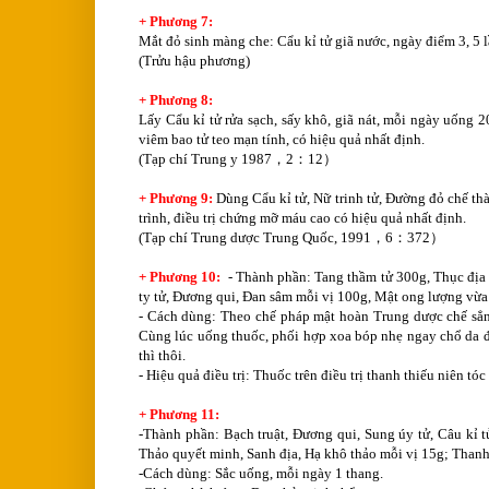
+ Phương 7:
Mắt đỏ sinh màng che: Cẩu kỉ tử giã nước, ngày điểm 3, 5 l
(Trửu hậu phương)
+ Phương 8:
Lấy Cẩu kỉ tử rửa sạch, sấy khô, giã nát, mỗi ngày uống 20g
viêm bao tử teo mạn tính, có hiệu quả nhất định.
(Tạp chí Trung y 1987，2：12）
+ Phương 9:
Dùng Cẩu kỉ tử, Nữ trinh tử, Đường đỏ chế thàn
trình, điều trị chứng mỡ máu cao có hiệu quả nhất định.
(Tạp chí Trung dược Trung Quốc, 1991，6：372）
+ Phương 10:
- Thành phần: Tang thầm tử 300g, Thục địa 
ty tử, Đương qui, Đan sâm mỗi vị 100g, Mật ong lượng vừa
- Cách dùng: Theo chế pháp mật hoàn Trung dược chế sẳn 
Cùng lúc uống thuốc, phối hợp xoa bóp nhẹ ngay chổ da đầu
thì thôi.
- Hiệu quả điều trị: Thuốc trên điều trị thanh thiếu niên tóc 
+ Phương 11:
-Thành phần: Bạch truật, Đương qui, Sung úy tử, Câu kỉ 
Thảo quyết minh, Sanh địa, Hạ khô thảo mỗi vị 15g; Thanh
-Cách dùng: Sắc uống, mỗi ngày 1 thang.