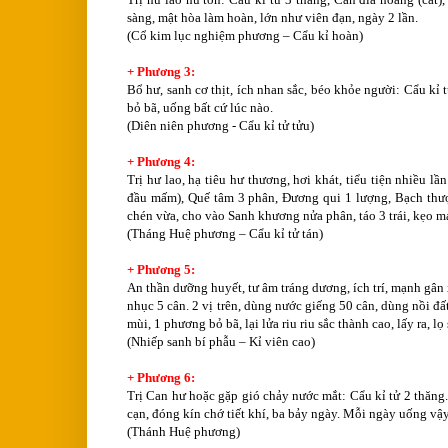
sàng, mật hòa làm hoàn, lớn như viên đạn, ngày 2 lần.
(Cổ kim lục nghiệm phương – Cẩu kỉ hoàn)
+ Phương 3:
Bổ hư, sanh cơ thịt, ích nhan sắc, béo khỏe người: Cẩu kỉ
bỏ bã, uống bất cứ lúc nào.
(Diên niên phương - Cẩu kỉ tử tửu)
+ Phương 4:
Trị hư lao, hạ tiêu hư thương, hơi khát, tiểu tiện nhiều l
đầu mấm), Quế tâm 3 phân, Đương qui 1 lượng, Bạch thượ
chén vừa, cho vào Sanh khương nửa phân, táo 3 trái, kẹo m
(Tháng Huệ phương – Cẩu kỉ tử tán)
+ Phương 5:
An thần dưỡng huyết, tư âm tráng dương, ích trí, mạnh gân 
nhục 5 cân. 2 vị trên, dùng nước giếng 50 cân, dùng nồi đấ
mùi, 1 phương bỏ bã, lại lửa riu riu sắc thành cao, lấy ra, 
(Nhiếp sanh bí phẫu – Kỉ viên cao)
+ Phương 6:
Trị Can hư hoặc gặp gió chảy nước mắt: Cẩu kỉ tử 2 thăng.
cạn, đóng kín chớ tiết khí, ba bảy ngày. Mỗi ngày uống vậy,
(Thánh Huệ phương)