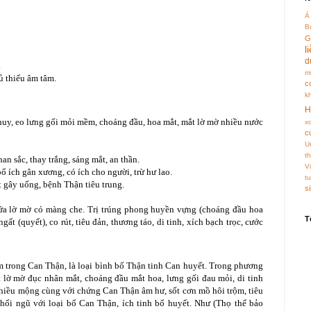
Á
B
G
l
d
.
m
ủ thiếu âm tâm.
c
k
H
huy, eo lưng gối mỏi mềm, choáng đầu, hoa mắt, mắt lờ mờ nhiều nước
xơ
c
U
t
an sắc, thay trắng, sáng mắt, an thần.
V
ổ ích gân xương, có ích cho người, trừ hư lao.
tu
 gây uống, bệnh Thận tiêu trung.
si
gứa lờ mờ có màng che. Trị trúng phong huyền vựng (choáng đầu hoa
T
ất (quyết), co rút, tiêu đản, thương táo, di tinh, xích bạch trọc, cước
trong Can Thận, là loại bình bổ Thận tinh Can huyết. Trong phương
ắt lờ mờ đục nhân mắt, choáng đầu mắt hoa, lưng gối đau mỏi, di tinh
gủ nhiều mộng cùng với chứng Can Thận âm hư, sốt cơn mồ hôi trộm, tiêu
hối ngũ với loại bổ Can Thận, ích tinh bổ huyết. Như (Thọ thế bảo