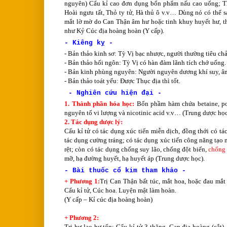
nguyên) Cẩu kỉ cao đơn dụng bổn phẩm nấu cao uống; T
Hoài ngưu tất, Thỏ ty tử, Hà thủ ô v.v… Dùng nó có thể 
mắt lờ mờ do Can Thận âm hư hoặc tinh khuy huyết hư, t
như Kỷ Cúc địa hoàng hoàn (Y cấp).
- Kiêng kỵ -
- Bản thảo kinh sơ: Tỳ Vị bạc nhược, người thường tiêu ch
- Bản thảo hối ngôn: Tỳ Vị có hàn đàm lãnh tích chớ uống.
- Bản kinh phùng nguyên: Người nguyên dương khí suy, âm 
- Bản thảo toát yếu: Được Thục địa thì tốt.
- Nghiên cứu hiện đại -
1. Thành phần hóa học:
Bổn phầm hàm chứa betaine, pol
nguyên tố vi lượng và nicotinic acid v.v… (Trung dược học
2. Tác dụng dược lý:
Cẩu kỉ tử có tác dụng xúc tiến miễn dịch, đồng thới có tá
tác dụng cường tráng; có tác dụng xúc tiến công năng tạo 
rệt; còn có tác dụng chống suy lão, chống đột biến,
chống
mỡ, hạ đường huyết, hạ huyết áp (Trung dược học).
- Bài thuốc cổ kim tham khảo -
+ Phương 1:
Trị Can Thận bất túc, mắt hoa, hoặc đau mắt 
Cẩu kỉ tử, Cúc hoa. Luyện mật làm hoàn.
(Y cấp – Kỉ cúc địa hoàng hoàn)
+ Phương 2:
Trị hư lao hư tổn: Cẩu kỉ tử 3 thăng, Can đia hoàng (cắt)