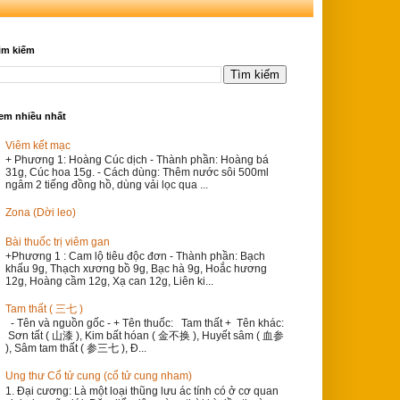
ìm kiếm
em nhiều nhất
Viêm kết mạc
+ Phương 1: Hoàng Cúc dịch - Thành phần: Hoàng bá
31g, Cúc hoa 15g. - Cách dùng: Thêm nước sôi 500ml
ngâm 2 tiếng đồng hồ, dùng vải lọc qua ...
Zona (Dời leo)
Bài thuốc trị viêm gan
+Phương 1 : Cam lộ tiêu độc đơn - Thành phần: Bạch
khấu 9g, Thạch xương bồ 9g, Bạc hà 9g, Hoắc hương
12g, Hoàng cầm 12g, Xạ can 12g, Liên ki...
Tam thất ( 三七 )
- Tên và nguồn gốc - + Tên thuốc: Tam thất + Tên khác:
Sơn tất ( 山漆 ), Kim bất hóan ( 金不换 ), Huyết sâm ( 血参
), Sâm tam thất ( 参三七 ), Đ...
Ung thư Cổ tử cung (cổ tử cung nham)
1. Đại cương: Là một loại thũng lưu ác tính có ở cơ quan